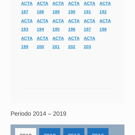
ACTA
ACTA
ACTA
ACTA
ACTA
ACTA
187
188
189
190
191
192
ACTA
ACTA
ACTA
ACTA
ACTA
ACTA
193
194
195
196
197
198
ACTA
ACTA
ACTA
ACTA
ACTA
199
200
201
202
203
Periodo 2014 – 2019