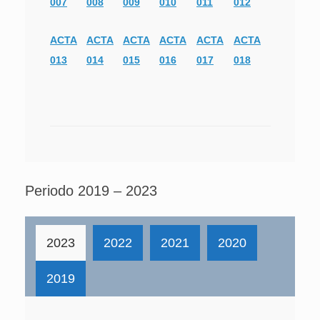
007
008
009
010
011
012
ACTA
ACTA
ACTA
ACTA
ACTA
ACTA
013
014
015
016
017
018
Periodo 2019 – 2023
2023
2022
2021
2020
2019