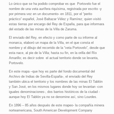
Lo único que se ha podido comprobar es que Portovelo fue el
nombre de una veta aurífera riquísima, registrada por escrito -y
por primera vez en un documento- en 1811, por el “perito
práctico” español, José Baltazar Vélez y Ramírez; quien visitó
estas tierras por encargo del Rey de España, para que informara
del estado de las minas de la Villa de Zaruma.
El enviado del Rey, en efecto y como parte de su informe al
monarca, elaboró un mapa de la Villa, en el que consta el
nombre y el dibujo del recorrido de la “veta Portovelo”, desde que
esta nace, al pie de la Villa; hasta su fin, en la orilla del Río
Amarillo; es decir sobre el actual territorio donde se levanta,
Portovelo.
En este mapa –que hoy es parte del fondo documental del
Archivo de Indias de Sevilla-España-, el enviado del Rey
también ubica el territorio y los nombres de las minas El Tablón
y San José, en los mismos lugares donde hoy se levantan -con
iguales denominaciones-, dos barrios históricos de la ciudad -
aunque hoy El Tablón ya no se denomine así, sino Lourdes.
En 1896 – 85 años después de este mapeo- la compañía minera
norteamericana, South American Development Company