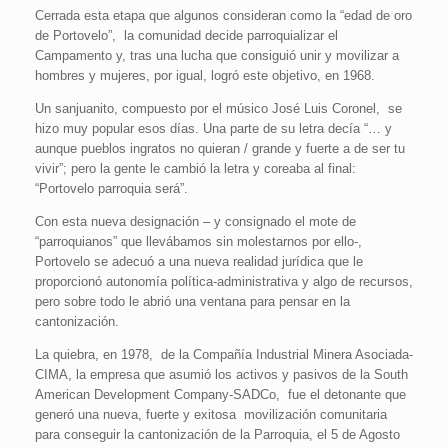
Cerrada esta etapa que algunos consideran como la “edad de oro
de Portovelo”, la comunidad decide parroquializar el
Campamento y, tras una lucha que consiguió unir y movilizar a
hombres y mujeres, por igual, logró este objetivo, en 1968.
Un sanjuanito, compuesto por el músico José Luis Coronel, se
hizo muy popular esos días. Una parte de su letra decía “… y
aunque pueblos ingratos no quieran / grande y fuerte a de ser tu
vivir”; pero la gente le cambió la letra y coreaba al final:
“Portovelo parroquia será”.
Con esta nueva designación – y consignado el mote de
“parroquianos” que llevábamos sin molestarnos por ello-,
Portovelo se adecuó a una nueva realidad jurídica que le
proporcionó autonomía política-administrativa y algo de recursos,
pero sobre todo le abrió una ventana para pensar en la
cantonización.
La quiebra, en 1978, de la Compañía Industrial Minera Asociada-
CIMA, la empresa que asumió los activos y pasivos de la South
American Development Company-SADCo, fue el detonante que
generó una nueva, fuerte y exitosa movilización comunitaria
para conseguir la cantonización de la Parroquia, el 5 de Agosto