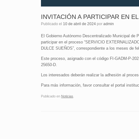
INVITACIÓN A PARTICIPAR EN E
Publicado el
10 de abril de 2024
por
admin
El Gobierno Autónomo Descentralizado Municipal de Port
participar en el proceso “SERVICIO EXTERNAL
DULCE SUEÑOS”, correspondiente a los meses de feb
Este proceso, asignado con el código FI-GADM-P-2025-
25650-D.
Los interesados deberán realizar la adhesión al proces
Para más información, favor consultar el portal insti
Publicado en
Noticias
.
Navegador de artículos