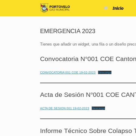
Saltar
Inicio
al
contenido
EMERGENCIA 2023
Tienes que añadir un widget, una fila o un diseño pre
Convocatoria N°001 COE Canton
CONVOCATORIA 001 COE 19-02-2023
Descarga
Acta de Sesión N°001 COE C
ACTA DE SESION 001 19-02-2023
Descarga
Informe Técnico Sobre Colapso T