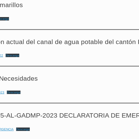
marillos
scarga
ón actual del canal de agua potable del cantón 
22
Descarga
e Necesidades
023
Descarga
o. 005-AL-GADMP-2023 DECLARATORIA DE EM
ERGENCIA
Descarga